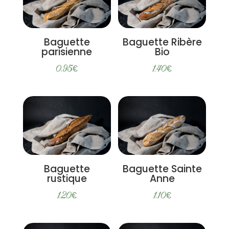
Baguette
Baguette Ribère
parisienne
Bio
0.95
€
1.40
€
Baguette
Baguette Sainte
rustique
Anne
1.20
€
1.10
€