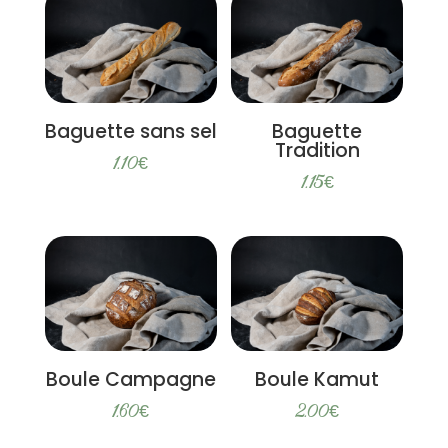
Baguette sans sel
Baguette
Tradition
1.10
€
1.15
€
Boule Campagne
Boule Kamut
1.60
€
2.00
€