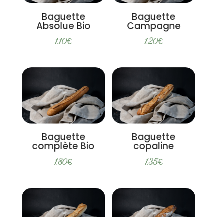
Baguette
Baguette
Absolue Bio
Campagne
1.10
€
1.20
€
Baguette
Baguette
complète Bio
copaline
1.80
€
1.35
€