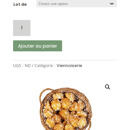
prix :
Lot de
1.00€
à
2.90€
quantité
de
Chouquettes
Ajouter au panier
UGS :
ND
Catégorie :
Viennoiserie