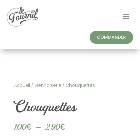
COMMANDER
Accueil
/
Viennoiserie
/ Chouquettes
Chouquettes
Plage
1.00
€
–
2.90
€
de